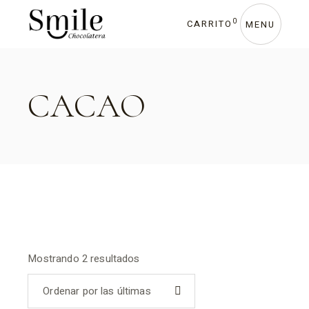
Skip
to
0
CARRITO
the
MENU
content
CACAO
Sorted
Mostrando 2 resultados
by
latest
Ordenar por las últimas