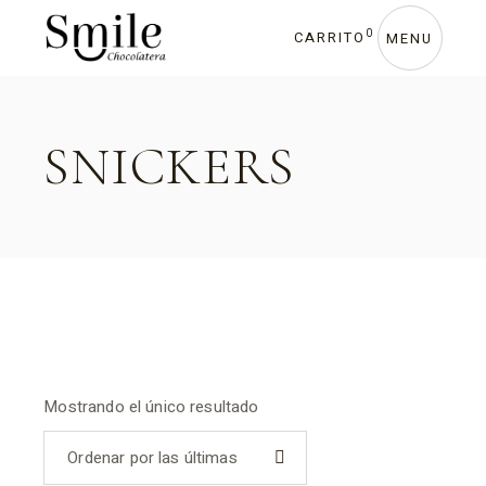
Skip
to
0
CARRITO
the
MENU
content
SNICKERS
Mostrando el único resultado
Ordenar por las últimas