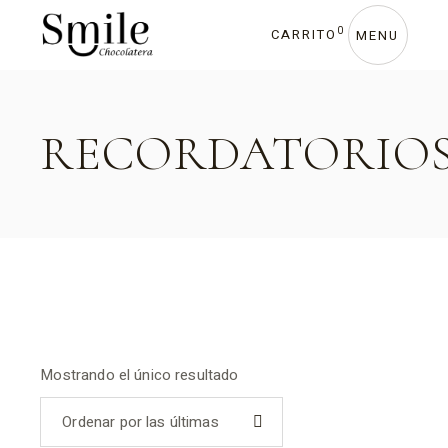
Skip
to
0
CARRITO
the
MENU
content
RECORDATORIO
Mostrando el único resultado
Ordenar por las últimas