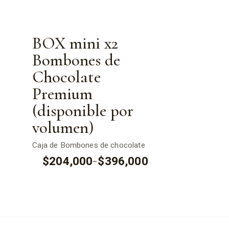
le
BOX mini x2
Bombones de
Chocolate
Premium
(disponible por
volumen)
Caja de Bombones de chocolate
$
204,000
$
396,000
–
Price
range:
$204,000
through
$396,000