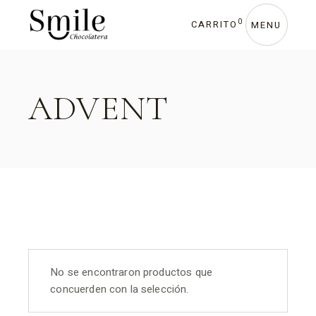
Skip
to
0
CARRITO
the
MENU
content
ADVENT
No se encontraron productos que
concuerden con la selección.