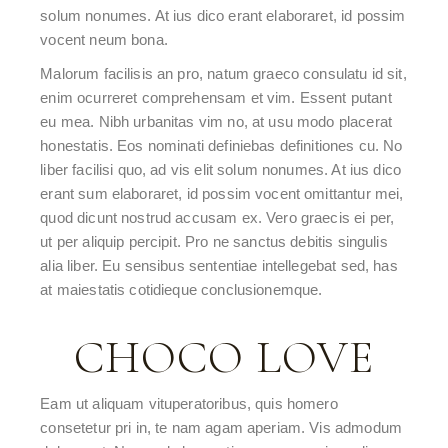
solum nonumes. At ius dico erant elaboraret, id possim
vocent neum bona.
Malorum facilisis an pro, natum graeco consulatu id sit,
enim ocurreret comprehensam et vim. Essent putant
eu mea. Nibh urbanitas vim no, at usu modo placerat
honestatis. Eos nominati definiebas definitiones cu. No
liber facilisi quo, ad vis elit solum nonumes. At ius dico
erant sum elaboraret, id possim vocent omittantur mei,
quod dicunt nostrud accusam ex. Vero graecis ei per,
ut per aliquip percipit. Pro ne sanctus debitis singulis
alia liber. Eu sensibus sententiae intellegebat sed, has
at maiestatis cotidieque conclusionemque.
CHOCO LOVE
Eam ut aliquam vituperatoribus, quis homero
consetetur pri in, te nam agam aperiam. Vis admodum