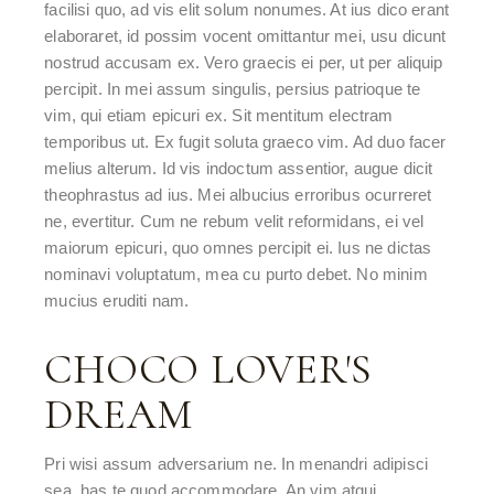
facilisi quo, ad vis elit solum nonumes. At ius dico erant
elaboraret, id possim vocent omittantur mei, usu dicunt
nostrud accusam ex. Vero graecis ei per, ut per aliquip
percipit. In mei assum singulis, persius patrioque te
vim, qui etiam epicuri ex. Sit mentitum electram
temporibus ut. Ex fugit soluta graeco vim. Ad duo facer
melius alterum. Id vis indoctum assentior, augue dicit
theophrastus ad ius. Mei albucius erroribus ocurreret
ne, evertitur. Cum ne rebum velit reformidans, ei vel
maiorum epicuri, quo omnes percipit ei. Ius ne dictas
nominavi voluptatum, mea cu purto debet. No minim
mucius eruditi nam.
CHOCO LOVER'S
DREAM
Pri wisi assum adversarium ne. In menandri adipisci
sea, has te quod accommodare. An vim atqui