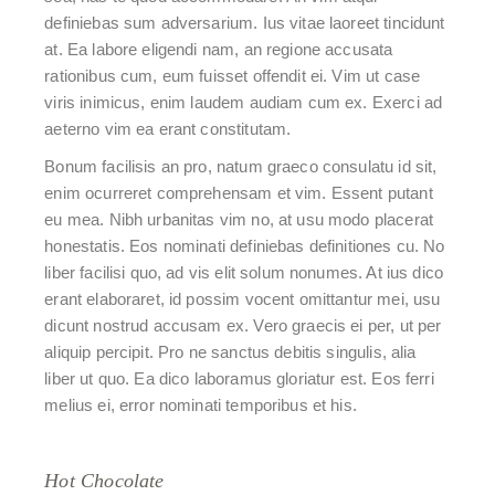
definiebas sum adversarium. Ius vitae laoreet tincidunt
at. Ea labore eligendi nam, an regione accusata
rationibus cum, eum fuisset offendit ei. Vim ut case
viris inimicus, enim laudem audiam cum ex. Exerci ad
aeterno vim ea erant constitutam.
Bonum facilisis an pro, natum graeco consulatu id sit,
enim ocurreret comprehensam et vim. Essent putant
eu mea. Nibh urbanitas vim no, at usu modo placerat
honestatis. Eos nominati definiebas definitiones cu. No
liber facilisi quo, ad vis elit solum nonumes. At ius dico
erant elaboraret, id possim vocent omittantur mei, usu
dicunt nostrud accusam ex. Vero graecis ei per, ut per
aliquip percipit. Pro ne sanctus debitis singulis, alia
liber ut quo. Ea dico laboramus gloriatur est. Eos ferri
melius ei, error nominati temporibus et his.
Hot Chocolate