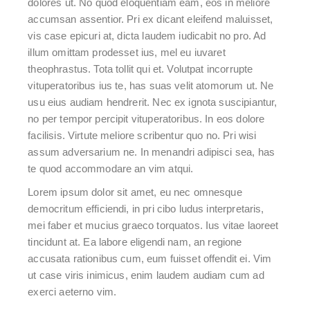
dolores ut. No quod eloquentiam eam, eos in meliore
accumsan assentior. Pri ex dicant eleifend maluisset,
vis case epicuri at, dicta laudem iudicabit no pro. Ad
illum omittam prodesset ius, mel eu iuvaret
theophrastus. Tota tollit qui et. Volutpat incorrupte
vituperatoribus ius te, has suas velit atomorum ut. Ne
usu eius audiam hendrerit. Nec ex ignota suscipiantur,
no per tempor percipit vituperatoribus. In eos dolore
facilisis. Virtute meliore scribentur quo no. Pri wisi
assum adversarium ne. In menandri adipisci sea, has
te quod accommodare an vim atqui.
Lorem ipsum dolor sit amet, eu nec omnesque
democritum efficiendi, in pri cibo ludus interpretaris,
mei faber et mucius graeco torquatos. Ius vitae laoreet
tincidunt at. Ea labore eligendi nam, an regione
accusata rationibus cum, eum fuisset offendit ei. Vim
ut case viris inimicus, enim laudem audiam cum ad
exerci aeterno vim.