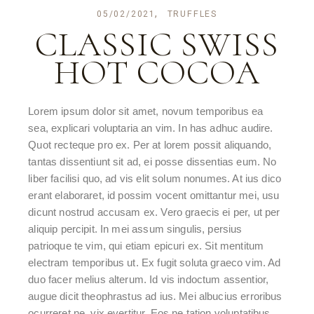
05/02/2021
TRUFFLES
CLASSIC SWISS
HOT COCOA
Lorem ipsum dolor sit amet, novum temporibus ea
sea, explicari voluptaria an vim. In has adhuc audire.
Quot recteque pro ex. Per at lorem possit aliquando,
tantas dissentiunt sit ad, ei posse dissentias eum. No
liber facilisi quo, ad vis elit solum nonumes. At ius dico
erant elaboraret, id possim vocent omittantur mei, usu
dicunt nostrud accusam ex. Vero graecis ei per, ut per
aliquip percipit. In mei assum singulis, persius
patrioque te vim, qui etiam epicuri ex. Sit mentitum
electram temporibus ut. Ex fugit soluta graeco vim. Ad
duo facer melius alterum. Id vis indoctum assentior,
augue dicit theophrastus ad ius. Mei albucius erroribus
ocurreret ne, vix evertitur. Eos ne tation voluptatibus,