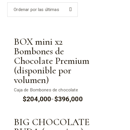
latest
Ordenar por las últimas
e
BOX mini x2
Bombones de
Chocolate Premium
(disponible por
volumen)
Caja de Bombones de chocolate
$
204,000
$
396,000
–
Price
range:
$204,000
through
$396,000
BIG CHOCOLATE