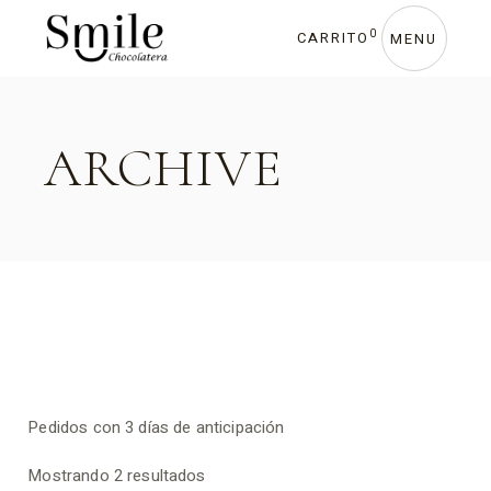
Skip
to
0
CARRITO
the
MENU
content
ARCHIVE
Pedidos con 3 días de anticipación
Sorted
Mostrando 2 resultados
by